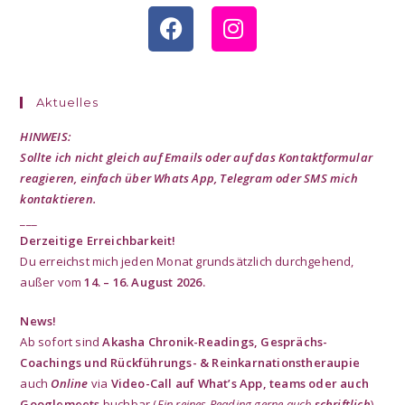
Aktuelles
HINWEIS:
Sollte ich nicht gleich auf Emails oder auf das Kontaktformular
reagieren, einfach über Whats App, Telegram oder SMS mich
kontaktieren.
___
Derzeitige Erreichbarkeit!
Du erreichst mich jeden Monat grundsätzlich durchgehend,
außer vom
14. – 16. August 2026.
News!
Ab sofort sind
Akasha Chronik-Readings,
Gesprächs-
Coachings und Rückführungs- & Reinkarnationstheraupie
auch
Online
via
Video-Call auf What’s App, teams oder auch
Googlemeets
buchbar (
Ein reines Reading gerne auch
schriftlich
).