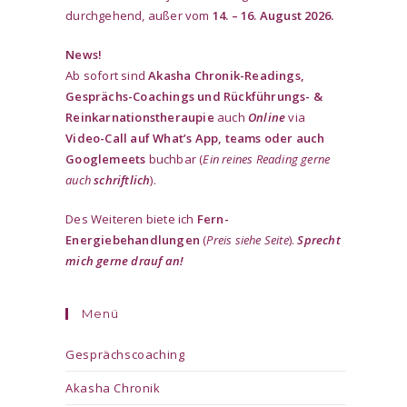
durchgehend, außer vom
14. – 16. August 2026.
News!
Ab sofort sind
Akasha Chronik-Readings,
Gesprächs-Coachings und Rückführungs- &
Reinkarnationstheraupie
auch
Online
via
Video-Call auf What’s App, teams oder auch
Googlemeets
buchbar (
Ein reines Reading gerne
auch
schriftlich
).
Des Weiteren biete ich
Fern-
Energiebehandlungen
(
Preis siehe Seite
).
Sprecht
mich gerne drauf an!
Menü
Gesprächscoaching
Akasha Chronik